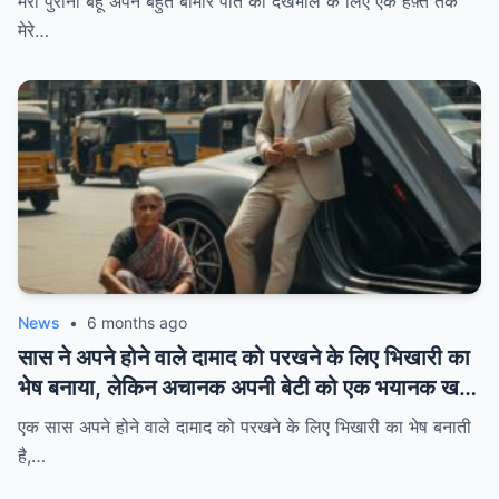
मेरी पुरानी बहू अपने बहुत बीमार पोते की देखभाल के लिए एक हफ़्ते तक
कर रहा था जैसे कुछ हुआ ही न हो, लेकिन मेरे पति… वह कांप
मेरे…
रहे थे और उनका चेहरा पीला पड़ गया था।/hi
News
•
6 months ago
सास ने अपने होने वाले दामाद को परखने के लिए भिखारी का
भेष बनाया, लेकिन अचानक अपनी बेटी को एक भयानक खतरे
से बचा लिया…/hi
एक सास अपने होने वाले दामाद को परखने के लिए भिखारी का भेष बनाती
है,…